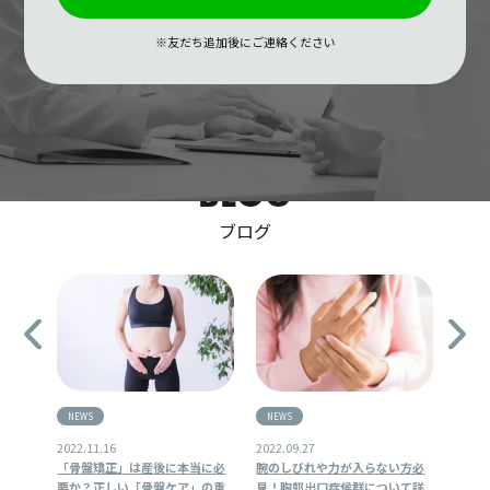
※友だち追加後にご連絡ください
BLOG
ブログ
NEWS
NEWS
16
2022.09.27
2022.04.08
正」は産後に本当に必
腕のしびれや力が入らない方必
スペシャリストを目指す
しい「骨盤ケア」の重
見！胸郭出口症候群について詳
めのオンラインキャンパ