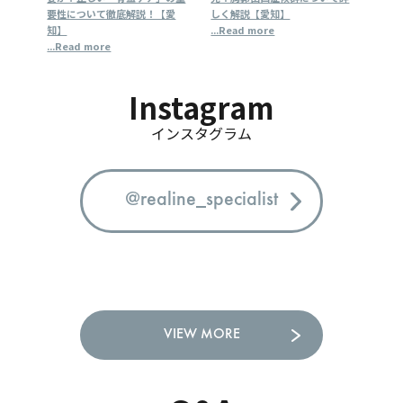
いて徹底解説！【愛
しく解説【愛知】
知】
...Read more
...Read more
 more
Instagram
インスタグラム
@realine_specialist
VIEW MORE