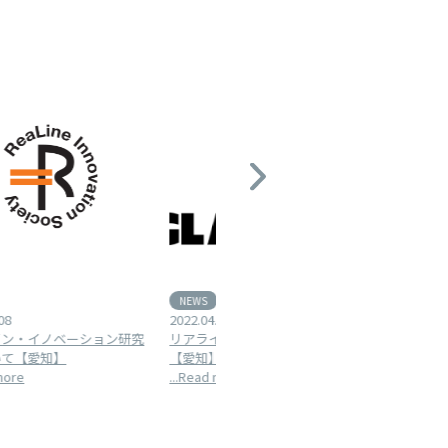
NEWS
Blog
2022.04.08
2022.11.22
リアライン商品のご購入について
【子供の足育】大人になっても残
【愛知】
る足の歪みに効果的なインソール
...Read more
とは？【愛知】
...Read more