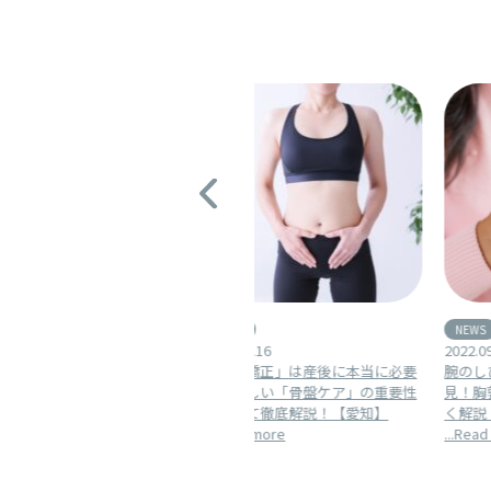
NEWS
NEWS
2022.11.16
2022.09.27
「骨盤矯正」は産後に本当に必要
腕のしびれや力が入らない方必
か？正しい「骨盤ケア」の重要性
見！胸郭出口症候群について詳し
について徹底解説！【愛知】
く解説【愛知】
...Read more
...Read more