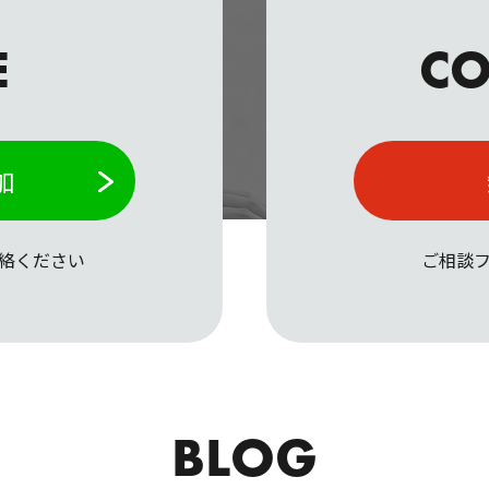
E
CO
加
絡ください
ご相談
BLOG