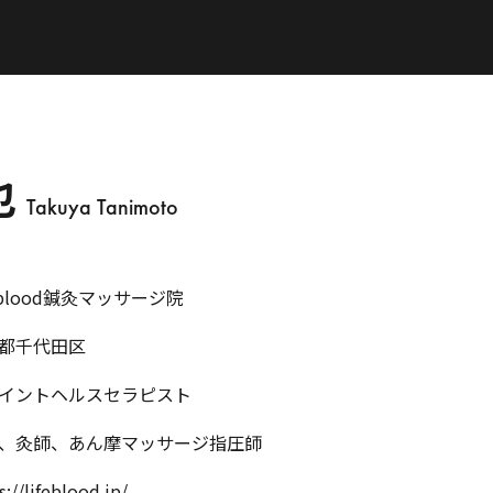
也
Takuya Tanimoto
feblood鍼灸マッサージ院
都千代田区
イントヘルスセラピスト
、灸師、あん摩マッサージ指圧師
s://lifeblood.jp/