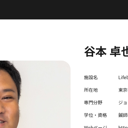
谷本 卓
施設名
Li
所在地
東京
専門分野
ジョ
学位・資格
鍼師
Webページ
http