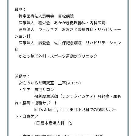
職歴：
特定医療法人慧明会 貞松病院
医療法人 種栄会 あかがき循環器科・内科医院
医療法人 ウェルネス おおさと整形外科・リハビリテー
ション科
医療法人 誠愛会 佐世保記念病院 リハビリテーション
科
かとう整形外科・スポーツ運動器クリニック
活動歴：
女性のからだ研究室 主宰(2015〜)
・ケア 自宅サロン
福利厚生活動（ランチタイムケア）月経痛・尿も
れ・腰痛・復職サポート
kid's & family clinic 出口小児科での検診サポー
ト・自費ケア
(旧)荒木産婦人科 他