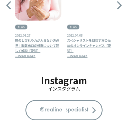
NEWS
NEWS
NEW
2022.09.27
2022.04.08
2022.
当に必
腕のしびれや力が入らない方必
スペシャリストを目指す方のた
リア
」の重
見！胸郭出口症候群について詳
めのオンラインキャンパス【愛
究会
【愛
しく解説【愛知】
知】
...Re
...Read more
...Read more
Instagram
インスタグラム
@realine_specialist