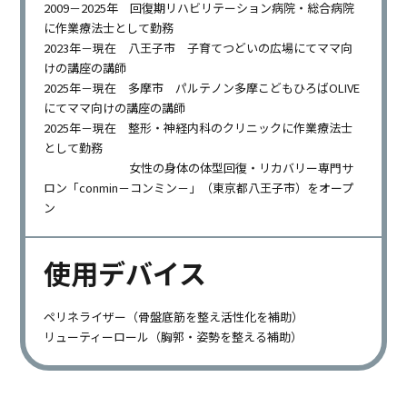
2009－2025年 回復期リハビリテーション病院・総合病院
に作業療法士として勤務
2023年－現在 八王子市 子育てつどいの広場にてママ向
けの講座の講師
2025年－現在 多摩市 パルテノン多摩こどもひろばOLIVE
にてママ向けの講座の講師
2025年－現在 整形・神経内科のクリニックに作業療法士
として勤務
女性の身体の体型回復・リカバリー専門サ
ロン「conmin－コンミン－」（東京都八王子市）をオープ
ン
使用デバイス
ペリネライザー（骨盤底筋を整え活性化を補助）
リューティーロール（胸郭・姿勢を整える補助）