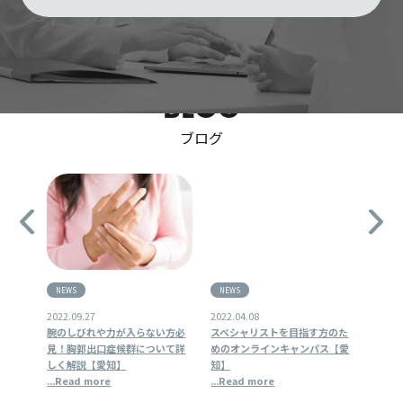
BLOG
ブログ
NEWS
NEWS
NEW
2022.09.27
2022.04.08
2022.
当に必
腕のしびれや力が入らない方必
スペシャリストを目指す方のた
リア
」の重
見！胸郭出口症候群について詳
めのオンラインキャンパス【愛
究会
【愛
しく解説【愛知】
知】
...Re
...Read more
...Read more