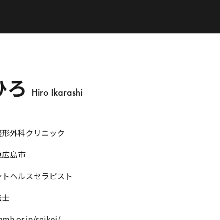
ひろ
Hiro Ikarashi
整形外科クリニック
東広島市
ントヘルスセラピスト
法士
hmh.or.jp/seikei/