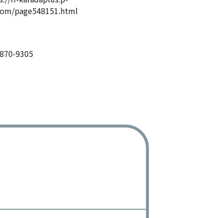
com/page548151.html
870-9305