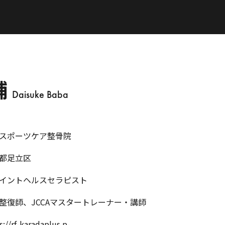
輔
Daisuke Baba
スポーツケア整骨院
都足立区
イントヘルスセラピスト
整復師、JCCAマスタートレーナー・講師
s://rf-karadaplus.p-